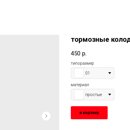
тормозные колод
450
р.
типоразмер
01
материал
простые
в корзину