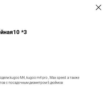
йная10 *3
дели kugoo M4, kugoo m4 pro , Max speed. а также
атов с посадочным диаметром 6 дюймов