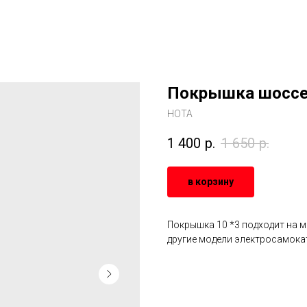
Покрышка шоссе
HOTA
1 400
р.
1 650
р.
в корзину
Покрышка 10 *3 подходит на мо
другие модели электросамок